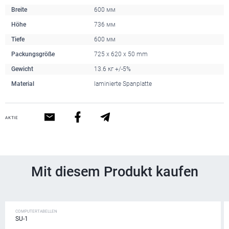
Breite
600 мм
Höhe
736 мм
Tiefe
600 мм
Packungsgröße
725 x 620 x 50 mm
Gewicht
13.6 кг +/-5%
Material
laminierte Spanplatte
AKTIE
Mit diesem Produkt kaufen
COMPUTERTABELLEN
SU-1