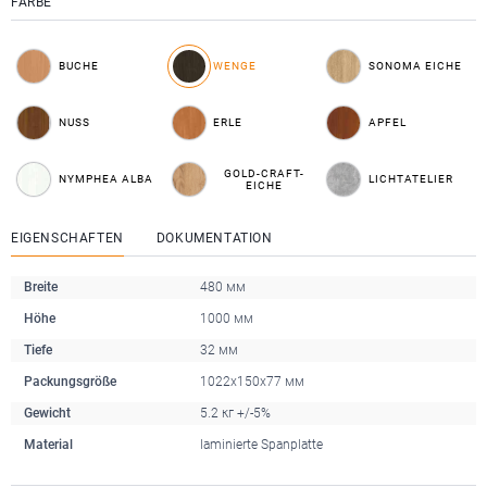
FARBE
BUCHE
WENGE
SONOMA EICHE
NUSS
ERLE
APFEL
GOLD-CRAFT-
NYMPHEA ALBA
LICHTATELIER
EICHE
EIGENSCHAFTEN
DOKUMENTATION
Breite
480 мм
Höhe
1000 мм
Tiefe
32 мм
Packungsgröße
1022х150х77 мм
Gewicht
5.2 кг +/-5%
Material
laminierte Spanplatte