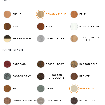
FARBE
BUCHE
SONOMA EICHE
ERLE
NUSS
APFEL
NYMPHEA ALBA
GOLD-CRAFT-
WENGE KOMBI
LICHTATELIER
EICHE
POLSTERFARBE
BORDEAUX
BOSTON BROWN
BOSTON GOLD
BOSTON
BOSTON GRAY
BRONZE
CHOCOLATE
ROT
GRAU
ELFENBEIN
SCHOTTLANDBRAUN
BALATON 06
BALATON 28