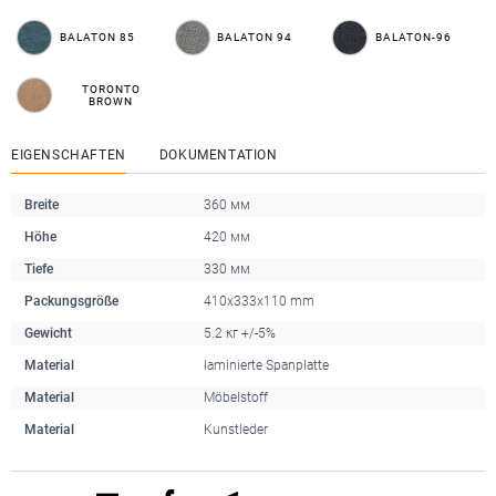
BALATON 85
BALATON 94
BALATON-96
TORONTO
BROWN
EIGENSCHAFTEN
DOKUMENTATION
Breite
360 мм
Höhe
420 мм
Tiefe
330 мм
Packungsgröße
410x333x110 mm
Gewicht
5.2 кг +/-5%
Material
laminierte Spanplatte
Material
Möbelstoff
Material
Kunstleder