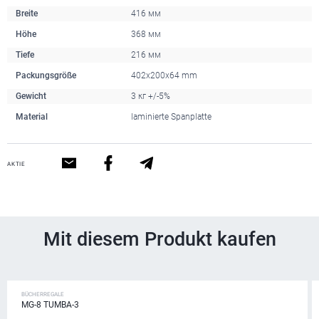
Breite
416 мм
Höhe
368 мм
Tiefe
216 мм
Packungsgröße
402x200x64 mm
Gewicht
3 кг +/-5%
Material
laminierte Spanplatte
AKTIE
Mit diesem Produkt kaufen
BÜCHERREGALE
MG-8 TUMBA-3