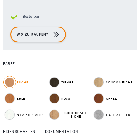
Bestellbar
WO ZU KAUFEN?
FARBE
BUCHE
WENGE
SONOMA EICHE
ERLE
NUSS
APFEL
GOLD-CRAFT-
NYMPHEA ALBA
LICHTATELIER
EICHE
EIGENSCHAFTEN
DOKUMENTATION