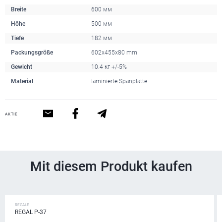
Breite
600 мм
Höhe
500 мм
Tiefe
182 мм
Packungsgröße
602x455x80 mm
Gewicht
10.4 кг +/-5%
Material
laminierte Spanplatte
AKTIE
Mit diesem Produkt kaufen
REGALE
REGAL P-37